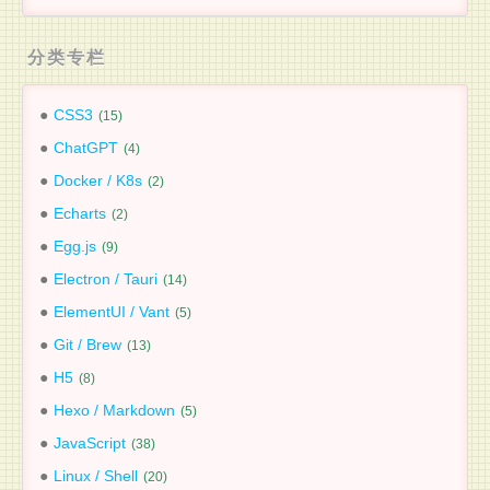
分类专栏
CSS3
15
ChatGPT
4
Docker / K8s
2
Echarts
2
Egg.js
9
Electron / Tauri
14
ElementUI / Vant
5
Git / Brew
13
H5
8
Hexo / Markdown
5
JavaScript
38
Linux / Shell
20