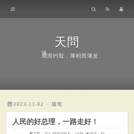
主页
归档
日常笔记
天問
观
博
而
约
通用服务
取
，
厚
积
而
薄
发
Demo实例
留言
关于
2023-11-02
随笔
人民的好总理，一路走好！
字数：204
阅读时长：1分钟
阅读：85